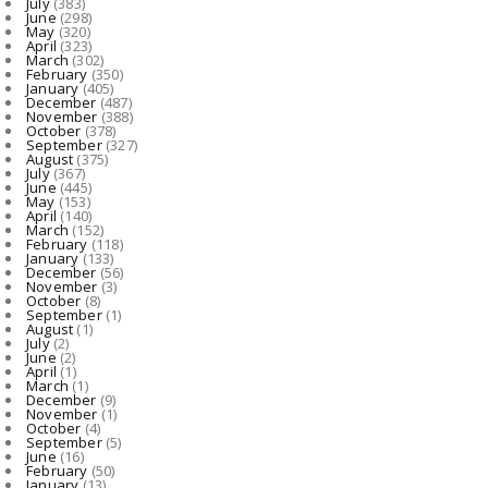
July
(383)
June
(298)
CHHATTISGARH
May
(320)
April
(323)
मंत्री टंक राम वर्मा का सारंगढ़-बिलाईगढ़ का दो दिवसीय प्रवास, ...
March
(302)
February
(350)
August 10, 2026
January
(405)
December
(487)
November
(388)
October
(378)
September
(327)
August
(375)
July
(367)
June
(445)
May
(153)
April
(140)
March
(152)
February
(118)
January
(133)
December
(56)
November
(3)
October
(8)
September
(1)
August
(1)
July
(2)
June
(2)
April
(1)
March
(1)
December
(9)
November
(1)
October
(4)
September
(5)
June
(16)
February
(50)
January
(13)