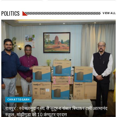
POLITICS
VIEW ALL
CHHATTISGARH
रायपुर : स्वेच्छानुदान मद से सुदूर वनांचल स्थित स्वामी आत्मानंद
स्कूल, मांझीगुडा को 10 कंप्यूटर प्रदत्त