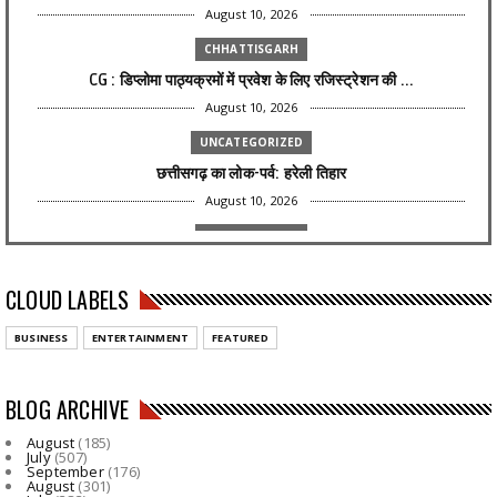
August 10, 2026
CHHATTISGARH
CG : डिप्लोमा पाठ्यक्रमों में प्रवेश के लिए रजिस्ट्रेशन की ...
August 10, 2026
UNCATEGORIZED
छत्तीसगढ़ का लोक-पर्व: हरेली तिहार
August 10, 2026
CHHATTISGARH
छत्तीसगढ़ में बाढ़ से निपटने की तैयारी तेज : 18 अगस्त को टेब...
CLOUD LABELS
August 10, 2026
CHHATTISGARH
BUSINESS
ENTERTAINMENT
FEATURED
मेडिकल कॉलेज के हार्ट-चेस्ट और वैस्कुलर सर्जरी विभाग का एक औ...
August 10, 2026
BLOG ARCHIVE
CHHATTISGARH
August
(185)
मुख्य सचिव ने बच्चों के लिए स्वास्थ्य कार्यक्रमों को लेकर यू...
July
(507)
September
(176)
August 10, 2026
August
(301)