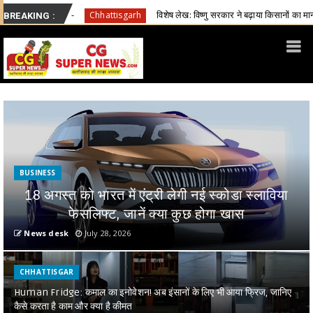
विशेष लेख: विष्णु सरकार ने बढ़ाया किसानों का मान, खेती-किसानी को मिला नया स
attisgarh
BREAKING :
BUSINESS
18 अगस्त को भारत में एंट्री लेगी नई स्कोडा स्लाविया
फेसलिफ्ट, जानें क्या कुछ होगा खास
News desk
July 28, 2026
CHHATTISGAR
Human Fridge: कमाल का इनोवेशन! अब इंसानों के लिए भी आया फ्रिज, जानिए
कैसे करता है काम और क्या है कीमत