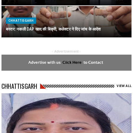
CHHATTISGARH
बस्तर: नकली DAP खाद की बिक्री, कलेक्टर ने दिए जांच के आदेश
- Advertisement -
CHHATTISGARH
जगदलपुर में पकड़ाया 1 करोड़ का गांजा
CHHATTISGARH
CHHATTISGARH
VIEW ALL
रायपुर : स्वेच्छानुदान मद से सुदूर वनांचल स्थित स्वामी आत्मानंद स्कूल, मांझीगुडा को
10 कंप्यूटर प्रदत्त