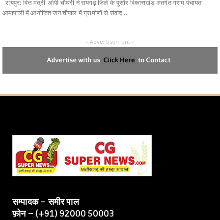
रायपुर: वित्त मंत्री ओपी चौधरी ने रायगढ़ जिले के पुसौर विकासखंड अंतर्गत ग्राम पंचायत
आमापाली में आयोजित जन चौपाल में ग्रामीणों से संवाद ...
- Advertisement -
सम्पादक – समीर पाल
फ़ोन – (+91) 92000 50003