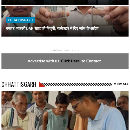
CHHATTISGARH
बस्तर: नकली DAP खाद की बिक्री, कलेक्टर ने दिए जांच के आदेश
- Advertisement -
CHHATTISGARH
जगदलपुर में पकड़ाया 1 करोड़ का गांजा
CHHATTISGARH
CHHATTISGARH
VIEW ALL
रायपुर : स्वेच्छानुदान मद से सुदूर वनांचल स्थित स्वामी आत्मानंद स्कूल, मांझीगुडा को
10 कंप्यूटर प्रदत्त