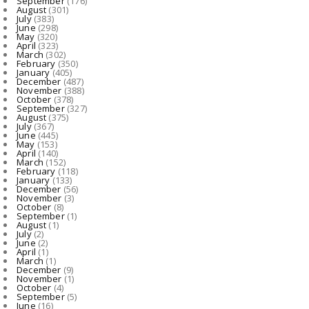
September
(176)
August 08, 2026
August
(301)
July
(383)
June
(298)
CHHATTISGARH
May
(320)
April
(323)
एम्स रायपुर के तृतीय दीक्षांत समारोह में मुख्य अतिथि होंगे उ...
March
(302)
February
(350)
August 08, 2026
January
(405)
December
(487)
November
(388)
October
(378)
September
(327)
August
(375)
July
(367)
June
(445)
May
(153)
April
(140)
March
(152)
February
(118)
January
(133)
December
(56)
November
(3)
October
(8)
September
(1)
August
(1)
July
(2)
June
(2)
April
(1)
March
(1)
December
(9)
November
(1)
October
(4)
September
(5)
June
(16)