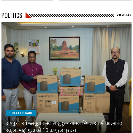
POLITICS
VIEW ALL
CHHATTISGARH
रायपुर : स्वेच्छानुदान मद से सुदूर वनांचल स्थित स्वामी आत्मानंद
स्कूल, मांझीगुडा को 10 कंप्यूटर प्रदत्त