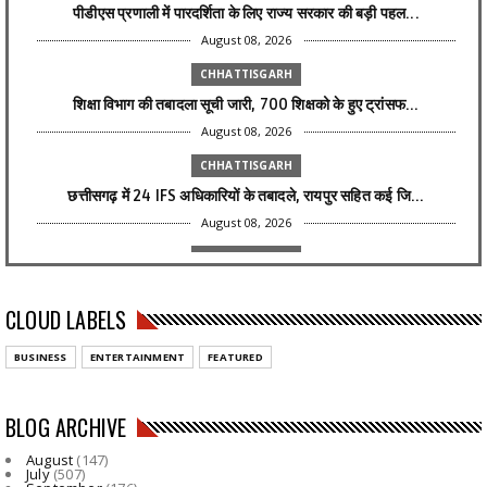
पीडीएस प्रणाली में पारदर्शिता के लिए राज्य सरकार की बड़ी पहल...
August 08, 2026
CHHATTISGARH
शिक्षा विभाग की तबादला सूची जारी, 700 शिक्षको के हुए ट्रांसफ...
August 08, 2026
CHHATTISGARH
छत्तीसगढ़ में 24 IFS अधिकारियों के तबादले, रायपुर सहित कई जि...
August 08, 2026
CHHATTISGARH
1,000 की मदद बनी प्रीति के सपनों की ताकत, महतारी वंदन से सिल...
CLOUD LABELS
August 08, 2026
CHHATTISGARH
BUSINESS
ENTERTAINMENT
FEATURED
बिजली कंपनी में 1235 पदों पर भर्ती: सीएम साय के निर्देश से य...
August 08, 2026
BLOG ARCHIVE
CHHATTISGARH
August
(147)
छत्तीसगढ़ में रेलवे विस्तार को मिली रफ्तार, वार्षिक बजट आवंट...
July
(507)