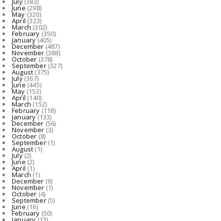
July
(383)
June
(298)
CHHATTISGARH
May
(320)
April
(323)
शासन की जनकल्याणकारी योजनाओं का करें समयबद्ध क्रियान्वयन , प...
March
(302)
February
(350)
August 06, 2026
January
(405)
December
(487)
November
(388)
October
(378)
September
(327)
August
(375)
July
(367)
June
(445)
May
(153)
April
(140)
March
(152)
February
(118)
January
(133)
December
(56)
November
(3)
October
(8)
September
(1)
August
(1)
July
(2)
June
(2)
April
(1)
March
(1)
December
(9)
November
(1)
October
(4)
September
(5)
June
(16)
February
(50)
January
(13)