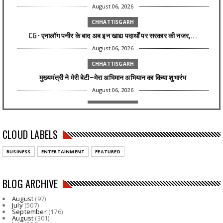
August 06, 2026
CHHATTISGARH
CG- एनालॉग पनीर के बाद अब इन खाद्य पदार्थों पर सरकार की नजर,...
August 06, 2026
CHHATTISGARH
मुख्यमंत्री ने मेरी बेटी–मेरा अभिमान अभियान का किया शुभारंभ
August 06, 2026
CHHATTISGARH
मंत्री राजवाड़े की संवेदनशील पहल : बाल देखरेख संस्थाओं के अन...
CLOUD LABELS
August 06, 2026
CHHATTISGAR
BUSINESS
ENTERTAINMENT
FEATURED
रायपुर पुलिस में बड़ा फेरबदल: SI-ASI समेत 34 कर्मियों का तबा...
August 06, 2026
BLOG ARCHIVE
CHHATTISGARH
August
(97)
निर्माण श्रमिकों के कल्याण हेतु अनेक महत्वपूर्ण निर्णयों को ...
July
(507)
September
(176)
August 06, 2026
August
(301)