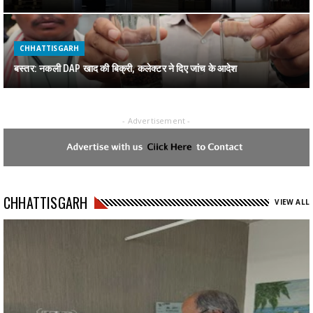
CHHATTISGARH
बस्तर: नकली DAP खाद की बिक्री, कलेक्टर ने दिए जांच के आदेश
- Advertisement -
CHHATTISGARH
जगदलपुर में पकड़ाया 1 करोड़ का गांजा
CHHATTISGARH
CHHATTISGARH
VIEW ALL
रायपुर : स्वेच्छानुदान मद से सुदूर वनांचल स्थित स्वामी आत्मानंद स्कूल, मांझीगुडा को
10 कंप्यूटर प्रदत्त