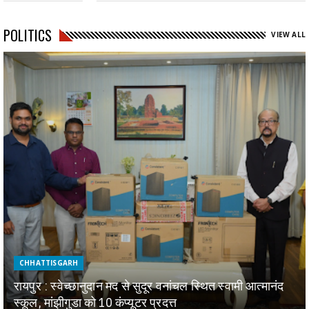
POLITICS
VIEW ALL
CHHATTISGARH
रायपुर : स्वेच्छानुदान मद से सुदूर वनांचल स्थित स्वामी आत्मानंद
स्कूल, मांझीगुडा को 10 कंप्यूटर प्रदत्त