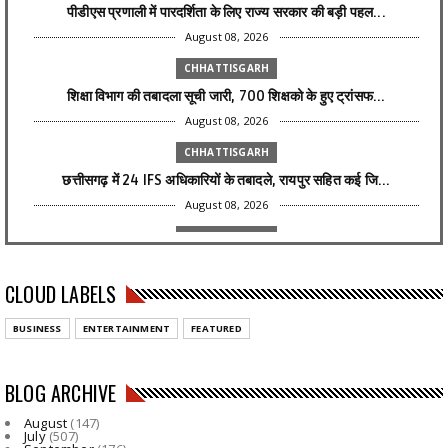
पीडीएस प्रणाली में पारदर्शिता के लिए राज्य सरकार की बड़ी पहल...
August 08, 2026
CHHATTISGARH
शिक्षा विभाग की तबादला सूची जारी, 700 शिक्षको के हुए ट्रांसफ...
August 08, 2026
CHHATTISGARH
छत्तीसगढ़ में 24 IFS अधिकारियों के तबादले, रायपुर सहित कई जि...
August 08, 2026
CHHATTISGARH
1,000 की मदद बनी प्रीति के सपनों की ताकत, महतारी वंदन से सिल...
CLOUD LABELS
August 08, 2026
CHHATTISGARH
BUSINESS
ENTERTAINMENT
FEATURED
बिजली कंपनी में 1235 पदों पर भर्ती: सीएम साय के निर्देश से य...
August 08, 2026
BLOG ARCHIVE
CHHATTISGARH
August
(147)
छत्तीसगढ़ में रेलवे विस्तार को मिली रफ्तार, वार्षिक बजट आवंट...
July
(507)