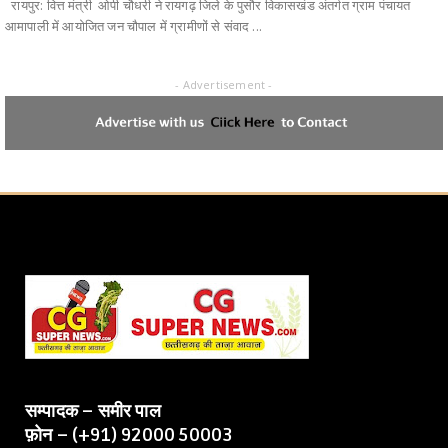
रायपुर: वित्त मंत्री ओपी चौधरी ने रायगढ़ जिले के पुसौर विकासखंड अंतर्गत ग्राम पंचायत
आमापाली में आयोजित जन चौपाल में ग्रामीणों से संवाद ...
- Advertisement -
सम्पादक – समीर पाल
फ़ोन – (+91) 92000 50003