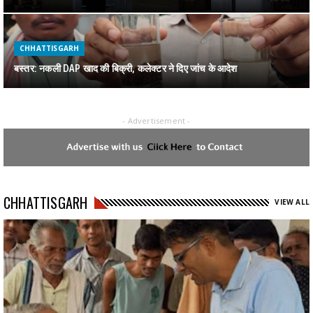
CHHATTISGARH
बस्तर: नकली DAP खाद की बिक्री, कलेक्टर ने दिए जांच के आदेश
- Advertisement -
CHHATTISGARH
जगदलपुर में पकड़ाया 1 करोड़ का गांजा
CHHATTISGARH
CHHATTISGARH
VIEW ALL
रायपुर : स्वेच्छानुदान मद से सुदूर वनांचल स्थित स्वामी आत्मानंद स्कूल, मांझीगुडा को
10 कंप्यूटर प्रदत्त