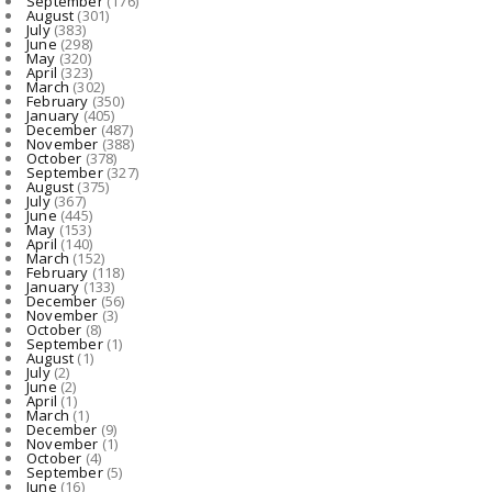
September
(176)
August 08, 2026
August
(301)
July
(383)
June
(298)
CHHATTISGARH
May
(320)
April
(323)
एम्स रायपुर के तृतीय दीक्षांत समारोह में मुख्य अतिथि होंगे उ...
March
(302)
February
(350)
August 08, 2026
January
(405)
December
(487)
November
(388)
October
(378)
September
(327)
August
(375)
July
(367)
June
(445)
May
(153)
April
(140)
March
(152)
February
(118)
January
(133)
December
(56)
November
(3)
October
(8)
September
(1)
August
(1)
July
(2)
June
(2)
April
(1)
March
(1)
December
(9)
November
(1)
October
(4)
September
(5)
June
(16)