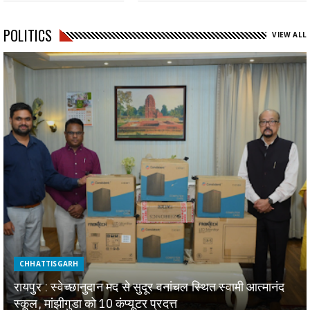
POLITICS
VIEW ALL
CHHATTISGARH
रायपुर : स्वेच्छानुदान मद से सुदूर वनांचल स्थित स्वामी आत्मानंद
स्कूल, मांझीगुडा को 10 कंप्यूटर प्रदत्त