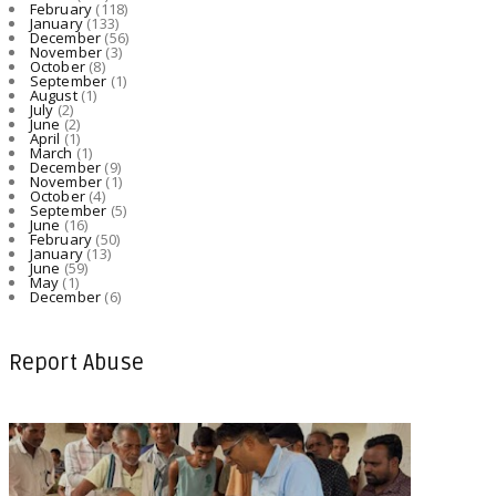
February
(118)
January
(133)
December
(56)
November
(3)
October
(8)
September
(1)
August
(1)
July
(2)
June
(2)
April
(1)
March
(1)
December
(9)
November
(1)
October
(4)
September
(5)
June
(16)
February
(50)
January
(13)
June
(59)
May
(1)
December
(6)
Report Abuse