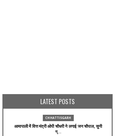
ENTERTAINMENT
ENTERTAINMENT
एक देश खरीदने जितना पैसा है बॉलीवुड के
AMIR KHAN THREAT : अब आमिर निशाने
'किंग' के पास, हुरुन इंडिया रिच लिस्ट में 
!
शाहरुख खान
LATEST POSTS
ly 18, 2026
August 30, 2024
CHHATTISGARH
आमापाली में वित्त मंत्री ओपी चौधरी ने लगाई जन चौपाल, सुनी
ग्...