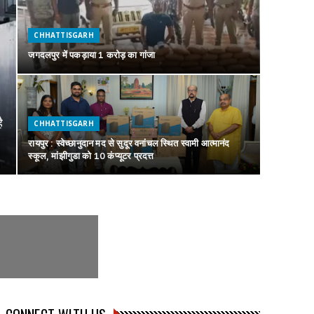
CHHATTISGARH
जगदलपुर में पकड़ाया 1 करोड़ का गांजा
ै
CHHATTISGARH
रायपुर : स्वेच्छानुदान मद से सुदूर वनांचल स्थित स्वामी आत्मानंद
स्कूल, मांझीगुडा को 10 कंप्यूटर प्रदत्त