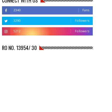
CONNECT WITH US
2340
Fans
3290
Followers
5212
Followers
RO NO. 13954/ 30