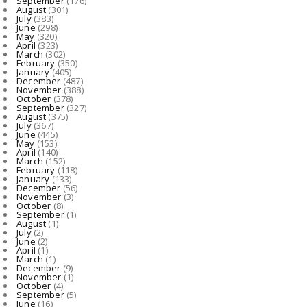
September
(176)
मंत्री राजवाड़े की संवेदनशील पहल : बाल देखरेख संस्थाओं के अन...
August
(301)
July
(383)
August 06, 2026
June
(298)
May
(320)
CHHATTISGAR
April
(323)
March
(302)
रायपुर पुलिस में बड़ा फेरबदल: SI-ASI समेत 34 कर्मियों का तबा...
February
(350)
January
(405)
August 06, 2026
December
(487)
November
(388)
October
(378)
September
(327)
August
(375)
July
(367)
June
(445)
May
(153)
April
(140)
March
(152)
February
(118)
January
(133)
December
(56)
November
(3)
October
(8)
September
(1)
August
(1)
July
(2)
June
(2)
April
(1)
March
(1)
December
(9)
November
(1)
October
(4)
September
(5)
June
(16)