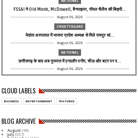
NATIONAL
FSSAI ने Old Monk, McDowell, बैगपाइपर, रॉयल चैलेंज की बिक्री...
August 06, 2026
CHHATTISGARH
मेदांता अस्पताल में भाजपा प्रदेश अध्यक्ष से मिले रायपुर सां...
August 06, 2026
NATIONAL
छत्तीसगढ़ के बाद अब गुजरात में एनालॉग पनीर, चीज़ और बटर पर प...
August 06, 2026
CHHATTISGARH
CG- एनालॉग पनीर के बाद अब इन खाद्य पदार्थों पर सरकार की नजर,...
CLOUD LABELS
August 06, 2026
BUSINESS
ENTERTAINMENT
FEATURED
CHHATTISGARH
मुख्यमंत्री ने मेरी बेटी–मेरा अभिमान अभियान का किया शुभारंभ
BLOG ARCHIVE
August 06, 2026
August
(99)
CHHATTISGARH
July
(507)