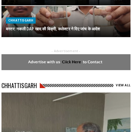
CHHATTISGARH
बस्तर: नकली DAP खाद की बिक्री, कलेक्टर ने दिए जांच के आदेश
- Advertisement -
CHHATTISGARH
जगदलपुर में पकड़ाया 1 करोड़ का गांजा
CHHATTISGARH
CHHATTISGARH
VIEW ALL
रायपुर : स्वेच्छानुदान मद से सुदूर वनांचल स्थित स्वामी आत्मानंद स्कूल, मांझीगुडा को
10 कंप्यूटर प्रदत्त