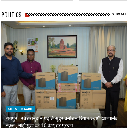
POLITICS
VIEW ALL
CHHATTISGARH
रायपुर : स्वेच्छानुदान मद से सुदूर वनांचल स्थित स्वामी आत्मानंद
स्कूल, मांझीगुडा को 10 कंप्यूटर प्रदत्त