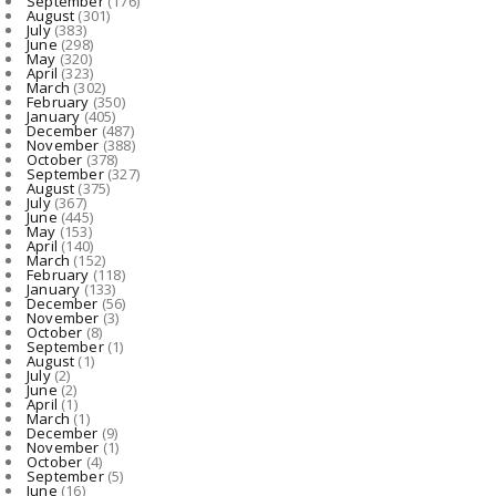
September
(176)
Aaj Ka Rashifal : आज 7 अगस्त को किन राशियों की बदलेगी किस्मत...
August
(301)
July
(383)
August 07, 2026
June
(298)
May
(320)
NATIONAL
April
(323)
March
(302)
शिक्षा सिर्फ सरकार की नहीं, पूरे समाज की जिम्मेदारी: RSS प्र...
February
(350)
January
(405)
August 06, 2026
December
(487)
November
(388)
October
(378)
September
(327)
August
(375)
July
(367)
June
(445)
May
(153)
April
(140)
March
(152)
February
(118)
January
(133)
December
(56)
November
(3)
October
(8)
September
(1)
August
(1)
July
(2)
June
(2)
April
(1)
March
(1)
December
(9)
November
(1)
October
(4)
September
(5)
June
(16)