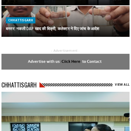
CHHATTISGARH
बस्तर: नकली DAP खाद की बिक्री, कलेक्टर ने दिए जांच के आदेश
- Advertisement -
CHHATTISGARH
जगदलपुर में पकड़ाया 1 करोड़ का गांजा
CHHATTISGARH
CHHATTISGARH
VIEW ALL
रायपुर : स्वेच्छानुदान मद से सुदूर वनांचल स्थित स्वामी आत्मानंद स्कूल, मांझीगुडा को
10 कंप्यूटर प्रदत्त