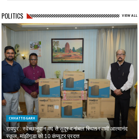
POLITICS
VIEW ALL
CHHATTISGARH
रायपुर : स्वेच्छानुदान मद से सुदूर वनांचल स्थित स्वामी आत्मानंद
स्कूल, मांझीगुडा को 10 कंप्यूटर प्रदत्त