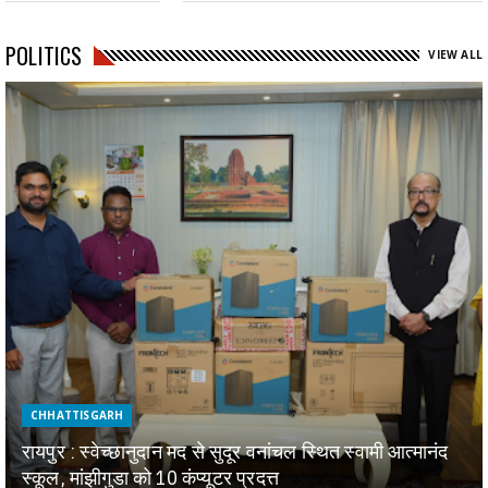
POLITICS
VIEW ALL
CHHATTISGARH
रायपुर : स्वेच्छानुदान मद से सुदूर वनांचल स्थित स्वामी आत्मानंद
स्कूल, मांझीगुडा को 10 कंप्यूटर प्रदत्त