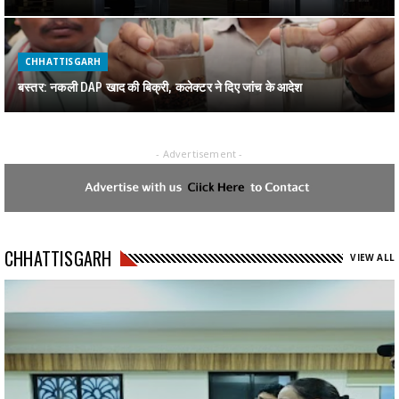
CHHATTISGARH
बस्तर: नकली DAP खाद की बिक्री, कलेक्टर ने दिए जांच के आदेश
- Advertisement -
CHHATTISGARH
जगदलपुर में पकड़ाया 1 करोड़ का गांजा
CHHATTISGARH
CHHATTISGARH
VIEW ALL
रायपुर : स्वेच्छानुदान मद से सुदूर वनांचल स्थित स्वामी आत्मानंद स्कूल, मांझीगुडा को
10 कंप्यूटर प्रदत्त