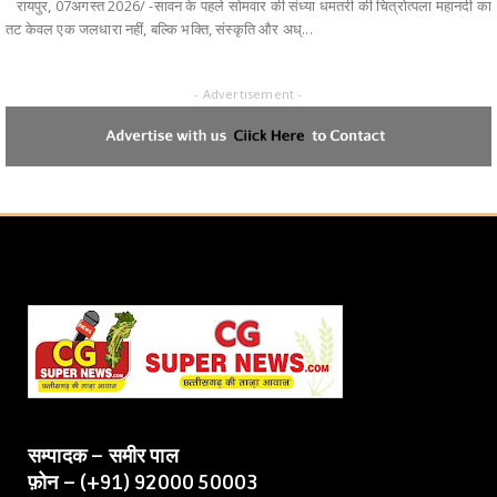
​ रायपुर, 07अगस्त 2026/ -सावन के पहले सोमवार की संध्या धमतरी की चित्रोत्पला महानदी का
तट केवल एक जलधारा नहीं, बल्कि भक्ति, संस्कृति और अध्...
- Advertisement -
सम्पादक – समीर पाल
फ़ोन – (+91) 92000 50003