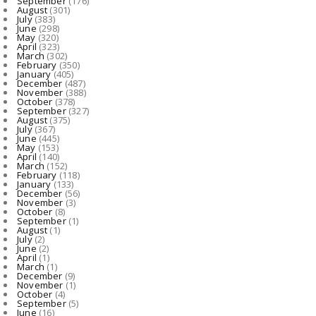
September
(176)
ति...
August
(301)
July
(383)
August 07, 2026
June
(298)
May
(320)
NATIONAL
April
(323)
March
(302)
Aaj Ka Rashifal : आज 7 अगस्त को किन राशियों की बदलेगी किस्मत...
February
(350)
January
(405)
August 07, 2026
December
(487)
November
(388)
October
(378)
September
(327)
August
(375)
July
(367)
June
(445)
May
(153)
April
(140)
March
(152)
February
(118)
January
(133)
December
(56)
November
(3)
October
(8)
September
(1)
August
(1)
July
(2)
June
(2)
April
(1)
March
(1)
December
(9)
November
(1)
October
(4)
September
(5)
June
(16)