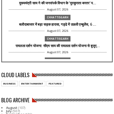
मुख्यमंत्री साय ने की जनसंपर्क विभाग के 'मुस्कुराता बस्तर' प...
August 07, 2026
CHHATTISGARH
बलौदाबाजार में बड़ा सड़क हादसा, गड्ढे में उछली एम्बुलेंस, 6 ...
August 07, 2026
CHHATTISGARH
रामलला दर्शन योजना: सीएम साय की रामलला दर्शन योजना से बुजुर्...
August 07, 2026
CHHATTISGARH
सांसद संतोष पांडेय ने केंद्रीय मंत्री नितिन गडकरी से मिले,कव...
CLOUD LABELS
August 07, 2026
CHHATTISGARH
BUSINESS
ENTERTAINMENT
FEATURED
कांकेर : चिरायु योजना से 6 वर्षीय रिया को मिली नई जिंदगी, अब...
August 07, 2026
BLOG ARCHIVE
NATIONAL
August
(107)
Aaj Ka Panchang 7 August 2026: आज सावन कृष्ण पक्ष की नवमी
July
(507)