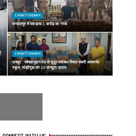
CHHATTISGARH
जगदलपुर में पकड़ाया 1 करोड़ का गांजा
ै
CHHATTISGARH
रायपुर : स्वेच्छानुदान मद से सुदूर वनांचल स्थित स्वामी आत्मानंद
स्कूल, मांझीगुडा को 10 कंप्यूटर प्रदत्त