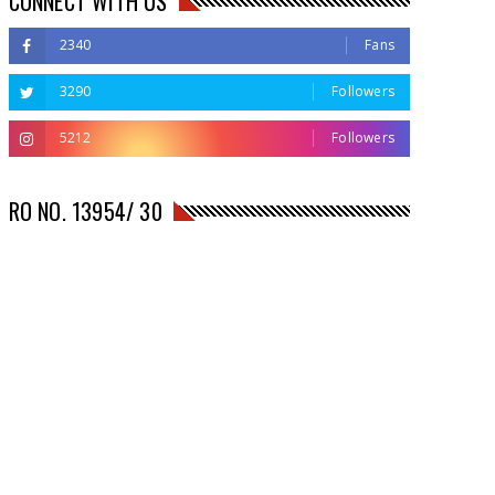
CONNECT WITH US
2340
Fans
3290
Followers
5212
Followers
RO NO. 13954/ 30