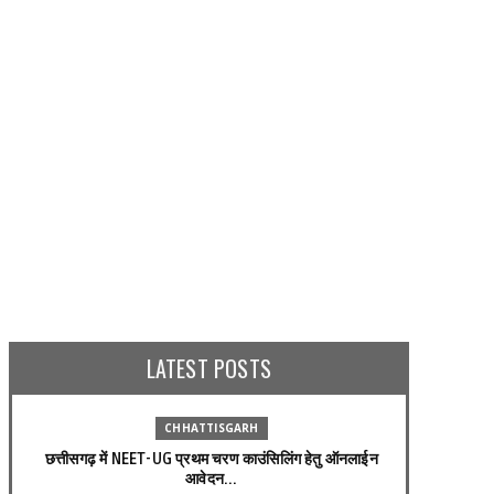
ENTERTAINMENT
ENTERTAINMENT
एक देश खरीदने जितना पैसा है बॉलीवुड के
AMIR KHAN THREAT : अब आमिर निशाने
'किंग' के पास, हुरुन इंडिया रिच लिस्ट में 
!
शाहरुख खान
LATEST POSTS
ly 18, 2026
August 30, 2024
CHHATTISGARH
छत्तीसगढ़ में NEET-UG प्रथम चरण काउंसिलिंग हेतु ऑनलाईन
आवेदन...