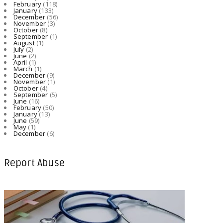
February
(118)
August 08, 2026
January
(133)
December
(56)
November
(3)
October
(8)
September
(1)
August
(1)
July
(2)
June
(2)
April
(1)
March
(1)
December
(9)
November
(1)
October
(4)
September
(5)
June
(16)
February
(50)
January
(13)
June
(59)
May
(1)
December
(6)
Report Abuse