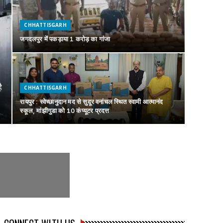
CHHATTISGARH
जगदलपुर में पकड़ाया 1 करोड़ का गांजा
ै
CHHATTISGARH
रायपुर : स्वेच्छानुदान मद से सुदूर वनांचल स्थित स्वामी आत्मानंद
स्कूल, मांझीगुडा को 10 कंप्यूटर प्रदत्त