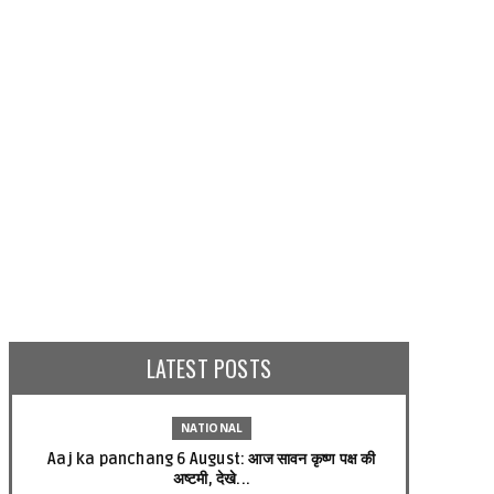
ENTERTAINMENT
ENTERTAINMENT
 देश खरीदने जितना पैसा है बॉलीवुड के
िंग' के पास, हुरुन इंडिया रिच लिस्ट में शामिल
विवाद में फंसी कंगना रनौत, बीजेपी ने किया
हरुख खान
किनारा
LATEST POSTS
gust 30, 2024
August 26, 2024
NATIONAL
Aaj ka panchang 6 August: आज सावन कृष्ण पक्ष की
अष्टमी, देखे...