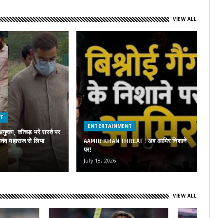
VIEW ALL
NT
ENTERTAINMENT
-अनुष्का, कीचड़ भरे रास्ते पर
एक
ानंद महाराज से लिया
AAMIR KHAN THREAT : अब आमिर निशाने
'क
पर!
शा
July 18, 2026
Au
VIEW ALL