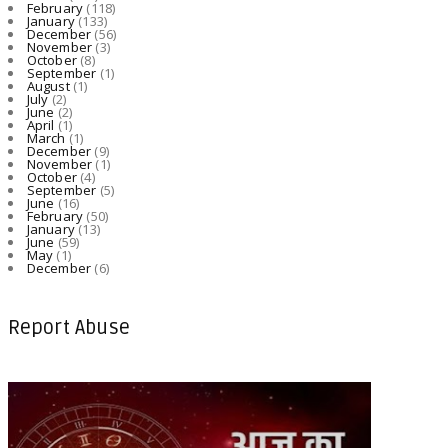
February
(118)
January
(133)
December
(56)
November
(3)
October
(8)
September
(1)
August
(1)
July
(2)
June
(2)
April
(1)
March
(1)
December
(9)
November
(1)
October
(4)
September
(5)
June
(16)
February
(50)
January
(13)
June
(59)
May
(1)
December
(6)
Report Abuse