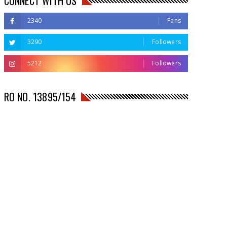
CONNECT WITH US
2340
Fans
3290
Followers
5212
Followers
RO NO. 13895/154