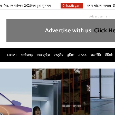
शुभारंभ
शराब घोटाला मामला- SC से अनवर ढेबर को अंतरिम जमानत, छ
Chhattisgarh
- Advertisement -
HOME
छत्तीसगढ़
मध्य प्रदेश
राष्ट्रीय
दुनिया
Jobs
राजनीति
वीडियो